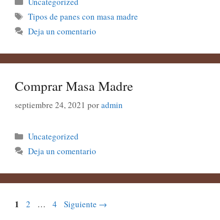
Categorías
Uncategorized
Etiquetas
Tipos de panes con masa madre
Deja un comentario
Comprar Masa Madre
septiembre 24, 2021
por
admin
Categorías
Uncategorized
Deja un comentario
Página
1
Página
Página
2
…
4
Siguiente
→