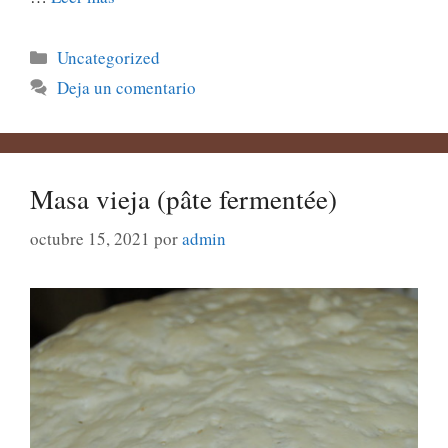
Categorías
Uncategorized
Deja un comentario
Masa vieja (pâte fermentée)
octubre 15, 2021
por
admin