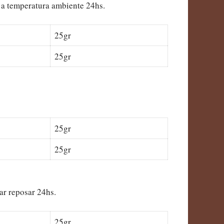
o a temperatura ambiente 24hs.
25gr
25gr
25gr
25gr
ar reposar 24hs.
25gr